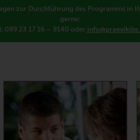
agen zur Durchführung des Programms in Ihr
gerne:
l: 089 23 17 16 – 9140 oder
info@praevikibs