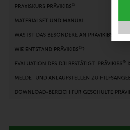
©
PRAXISKURS PRÄVIKIBS
MATERIALSET UND MANUAL
©
WAS IST DAS BESONDERE AN PRÄVIKIBS
?
©
WIE ENTSTAND PRÄVIKIBS
?
©
EVALUATION DES DJI BESTÄTIGT: PRÄVIKIBS
I
MELDE- UND ANLAUFSTELLEN ZU HILFSANGEB
DOWNLOAD-BEREICH FÜR GESCHULTE PRÄVI