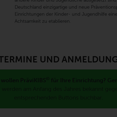
andere Kinder und Jugendliche ausgesetzt sind
Deutschland einzigartige und neue Präventionsp
Einrichtungen der Kinder- und Jugendhilfe ein
Achtsamkeit zu etablieren.
TERMINE UND ANMELDUN
©
 wollen PräviKIBS
für Ihre Einrichtung? Ge
7 werden am Anfang des Jahres bekannt gege
entsprechenden Buttons buchbar.