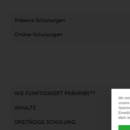
Präsenz-Schulungen
Online-Schulungen
©
WIE FUNKTIONIERT PRÄVIKIBS
?
Wir mü
unsere 
INHALTE
Speich
Einwill
Mehr In
DREITÄGIGE SCHULUNG