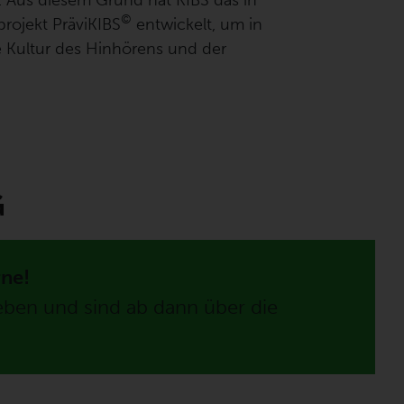
. Aus diesem Grund hat KIBS das in
©
rojekt PräviKIBS
entwickelt, um in
e Kultur des Hinhörens und der
G
rne!
ben und sind ab dann über die