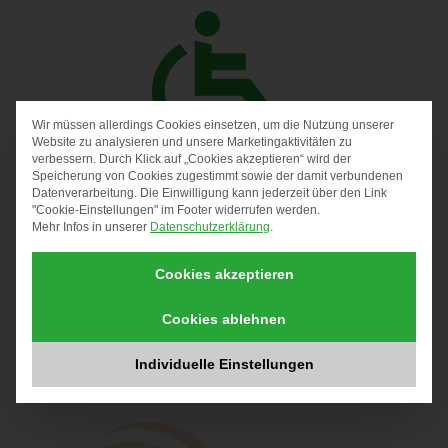
Wir müssen allerdings Cookies einsetzen, um die Nutzung unserer
DATENSCHUTZ-PRÄF
Website zu analysieren und unsere Marketingaktivitäten zu
verbessern. Durch Klick auf „Cookies akzeptieren“ wird der
UNSERE RÄUMLICHKEITEN IM
Speicherung von Cookies zugestimmt sowie der damit verbundenen
Datenverarbeitung. Die Einwilligung kann jederzeit über den Link
NACHBARSCHAFTSTREFF FREIHAM I SIND
"Cookie-Einstellungen" im Footer widerrufen werden.
BARRIEREFREI ZUGÄNGLICH!
Mehr Infos in unserer
Datenschutzerklärung
.
Cookies akzeptieren
Cookies ablehnen
Individuelle Einstellungen