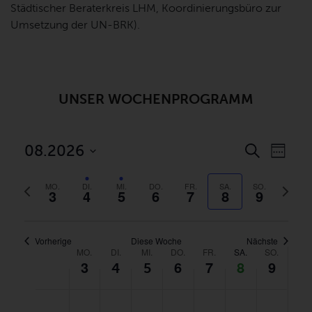
Städtischer Beraterkreis LHM, Koordinierungsbüro zur
Umsetzung der UN-BRK).
UNSER WOCHENPROGRAMM
VERANS
VER
08.2026
Suche
Woche
ANSI
SUCH-
Datum
NAVI
UND
Vorherige
Nächst
auswählen.
MO.
DI.
MI.
DO.
FR.
SA.
SO.
3
4
5
6
7
8
9
Woche
ANSICHT
Woch
Vorherige
Diese Woche
Nächste
WOCHE
MO.
DI.
MI.
DO.
FR.
SA.
SO.
3
6
7
8
9
4
5
VON
VERANSTALTUNGEN
MONTAG,
DIENSTAG,
MITTWOCH,
DONNERSTAG,
FREITAG,
SAMSTAG,
SONNTA
No
No
No
No
No
0:00