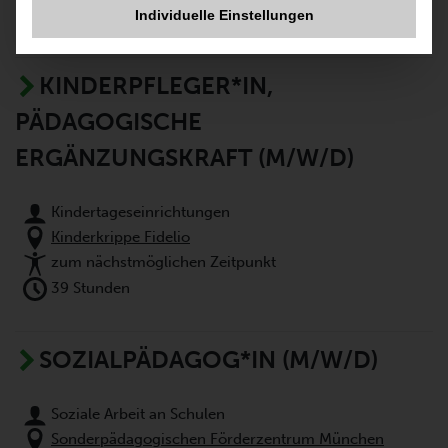
39 Stunden
Individuelle Einstellungen
KINDERPFLEGER*IN,
PÄDAGOGISCHE
ERGÄNZUNGSKRAFT (M/W/D)
Kindertageseinrichtungen
Kinderkrippe Fidelio
zum nächstmöglichen Zeitpunkt
39 Stunden
SOZIALPÄDAGOG*IN (M/W/D)
Soziale Arbeit an Schulen
Sonderpädagogischen Förderzentrum München