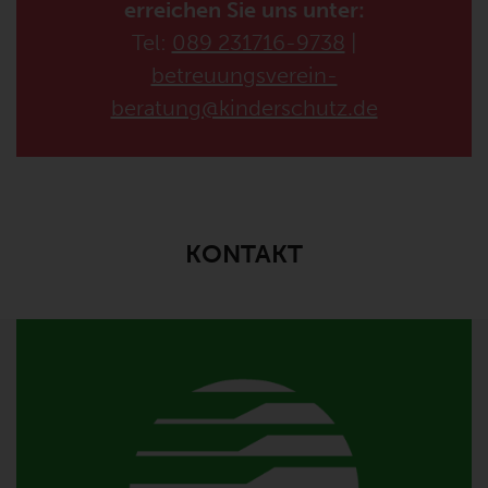
erreichen Sie uns unter:
Tel:
089 231716-9738
|
betreuungsverein-
beratung@kinderschutz.de
KONTAKT