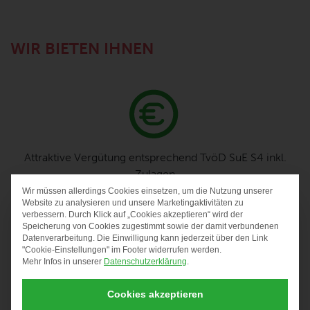
WIR BIETEN IHNEN
Attraktive Vergütung entsprechend TvöD SuE S4 inkl.
Zulagen
Wir müssen allerdings Cookies einsetzen, um die Nutzung unserer
DATENSCHUTZ-PRÄF
Website zu analysieren und unsere Marketingaktivitäten zu
verbessern. Durch Klick auf „Cookies akzeptieren“ wird der
Speicherung von Cookies zugestimmt sowie der damit verbundenen
Datenverarbeitung. Die Einwilligung kann jederzeit über den Link
"Cookie-Einstellungen" im Footer widerrufen werden.
Mehr Infos in unserer
Datenschutzerklärung
.
30 Urlaubstage sowie 2 Regenerationstage und 1
Cookies akzeptieren
Gesundheitstag, 24. und 31.12. frei