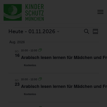
VERANSTALTUNGEN
VERANS
VER
Heute
 - 
01.11.2026
Suche
Zusamm
ANSI
SUCH-
Datum
NAVI
Aug. 2026
UND
auswählen.
ANSICHT
10:00
-
12:00
SO.
16
Arabisch lesen lernen für Mädchen und F
Kostenlos
10:00
-
12:00
SO.
23
Arabisch lesen lernen für Mädchen und F
Kostenlos