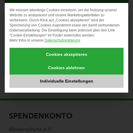
Wir müssen allerdings Cookies einsetzen, um die Nutzung unserer
DATENSCHUTZ-PRÄF
Website zu analysieren und unsere Marketingaktivitäten zu
verbessern. Durch Klick auf „Cookies akzeptieren“ wird der
Speicherung von Cookies zugestimmt sowie der damit verbundenen
Datenverarbeitung. Die Einwilligung kann jederzeit über den Link
"Cookie-Einstellungen" im Footer widerrufen werden.
Mehr Infos in unserer
Datenschutzerklärung
.
Kostenlosen Newsletter
abonnieren
Cookies akzeptieren
Cookies ablehnen
Individuelle Einstellungen
SPENDENKONTO
Kinderschutz e.V.