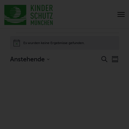
VERANSTALTUNGEN
Es wurden keine Ergebnisse gefunden.
Hinweis
VERANS
VER
Anstehende
Suche
Zusamm
ANSI
SUCH-
Datum
NAVI
UND
auswählen.
ANSICHT