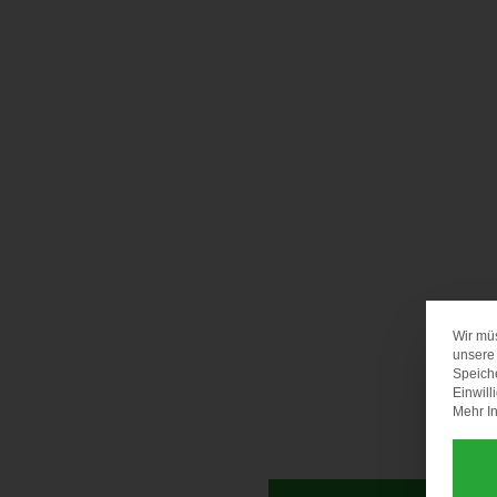
Wir mü
unsere 
Speich
Einwill
Mehr In