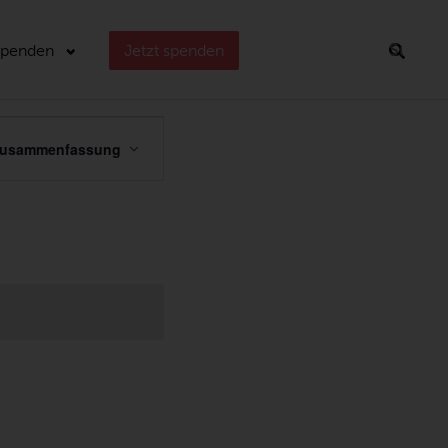
Spenden
Jetzt spenden
Suchen
VERANSTALTUNG
usammenfassung
ANSICHTEN-
NAVIGATION