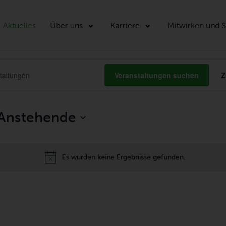
Aktuelles
Über uns
Karriere
Mitwirken und 
STALTUNGEN
ALTUNGEN
Veranstaltungen suchen
Z
Anstehende
ENNAVIGATION
Datum
auswählen.
Es wurden keine Ergebnisse gefunden.
Hinweis