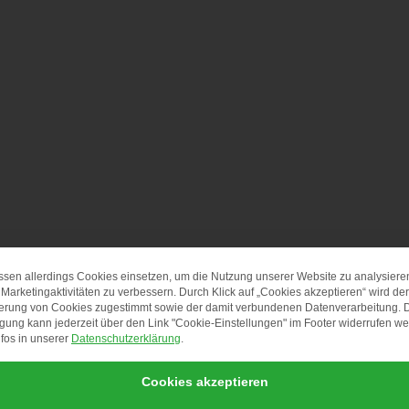
ssen allerdings Cookies einsetzen, um die Nutzung unserer Website zu analysiere
DATENSCHUTZ-PRÄF
Marketingaktivitäten zu verbessern. Durch Klick auf „Cookies akzeptieren“ wird der
erung von Cookies zugestimmt sowie der damit verbundenen Datenverarbeitung. 
igung kann jederzeit über den Link "Cookie-Einstellungen" im Footer widerrufen w
fos in unserer
Datenschutzerklärung
.
Cookies akzeptieren