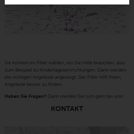
Sie können im Filter wählen, wo Sie Hilfe brauchen, also
zum Beispiel zu Kindertageseinrichtungen. Dann werden
die richtigen Angebote angezeigt. Der Filter hilft Ihnen,
Angebote besser zu finden.
Haben Sie Fragen?
Dann melden Sie sich gern bei uns!
KONTAKT
Gefiltert nach