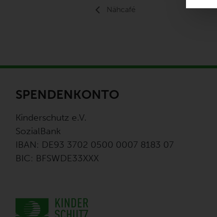
Nähcafé
SPENDENKONTO
Kinderschutz e.V.
SozialBank
IBAN: DE93 3702 0500 0007 8183 07
BIC: BFSWDE33XXX