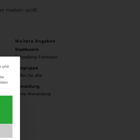
r mieten wollt.
Weitere Angaben
Stadtbezirk
Schwabing-Freimann
n und
ERENZ
Zielgruppe
Offen für alle
Die
erden.
Anmeldung
Ohne Anmeldung