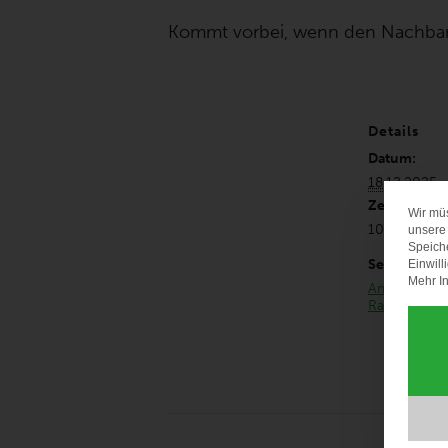
Kommt vorbei, wenn den Nachbarsch
Details
Datum:
18.12.2025
Zeit:
Wir mü
10:00 - 12:
unsere 
Speich
Serien:
Einwill
Mehr In
Anfragen zu
Raumvermie