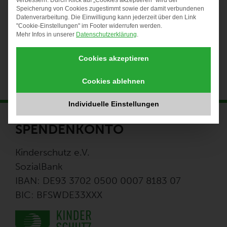
verbessern. Durch Klick auf „Cookies akzeptieren“ wird der
anzeigen
Speicherung von Cookies zugestimmt sowie der damit verbundenen
Datenverarbeitung. Die Einwilligung kann jederzeit über den Link
"Cookie-Einstellungen" im Footer widerrufen werden.
Mehr Infos in unserer
Datenschutzerklärung
.
Sprechzeit zur Raumvermietung
Heide Sport (Fortgeschrittene)
Cookies akzeptieren
Cookies ablehnen
Individuelle Einstellungen
SPENDENKONTO
Kinderschutz e.V.
SozialBank
IBAN: DE93 3702 0500 0007 8183 07
BIC: BFSWDE33XXX