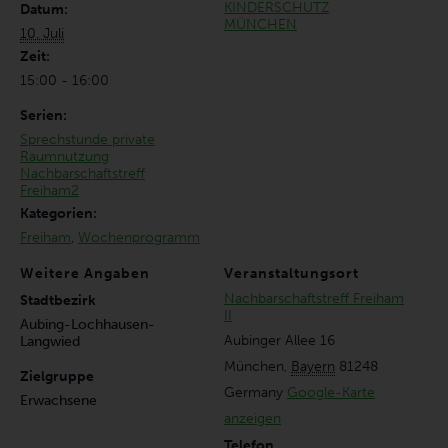
KINDERSCHUTZ
Datum:
MÜNCHEN
10. Juli
Zeit:
15:00 - 16:00
Serien:
Sprechstunde private
Raumnutzung
Nachbarschaftstreff
Freiham2
Kategorien:
Freiham
,
Wochenprogramm
Weitere Angaben
Veranstaltungsort
Nachbarschaftstreff Freiham
Stadtbezirk
II
Aubing-Lochhausen-
Aubinger Allee 16
Langwied
München
,
Bayern
81248
Zielgruppe
Germany
Google-Karte
Erwachsene
anzeigen
Telefon