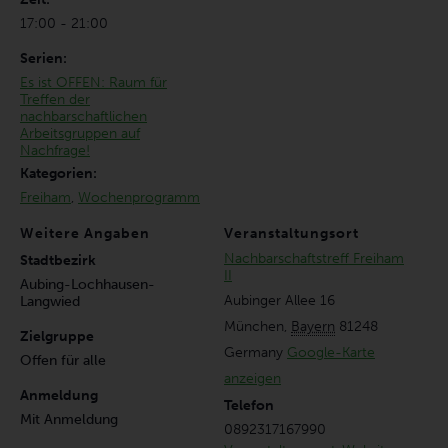
17:00 - 21:00
Serien:
Es ist OFFEN: Raum für
Treffen der
nachbarschaftlichen
Arbeitsgruppen auf
Nachfrage!
Kategorien:
Freiham
,
Wochenprogramm
Weitere Angaben
Veranstaltungsort
Nachbarschaftstreff Freiham
Stadtbezirk
II
Aubing-Lochhausen-
Aubinger Allee 16
Langwied
München
,
Bayern
81248
Zielgruppe
Germany
Google-Karte
Offen für alle
anzeigen
Anmeldung
Telefon
Mit Anmeldung
0892317167990