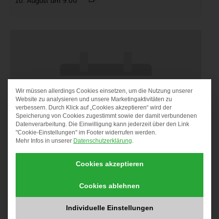
10. August um 9:00
Wir müssen allerdings Cookies einsetzen, um die Nutzung unserer
DATENSCHUTZ-PRÄF
Website zu analysieren und unsere Marketingaktivitäten zu
verbessern. Durch Klick auf „Cookies akzeptieren“ wird der
Speicherung von Cookies zugestimmt sowie der damit verbundenen
Datenverarbeitung. Die Einwilligung kann jederzeit über den Link
"Cookie-Einstellungen" im Footer widerrufen werden.
Mehr Infos in unserer
Datenschutzerklärung
.
Cookies akzeptieren
Cookies ablehnen
Migrationsberatung für erwachsene Zuwanderer (MBE)
10. August um 9:30
Individuelle Einstellungen