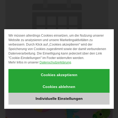
Wir müssen allerdings Cookies einsetzen, um die Nutzung unserer
DATENSCHUTZ-PRÄF
Website zu analysieren und unsere Marketingaktivitäten zu
verbessern. Durch Klick auf „Cookies akzeptieren“ wird der
Speicherung von Cookies zugestimmt sowie der damit verbundenen
Datenverarbeitung. Die Einwilligung kann jederzeit über den Link
"Cookie-Einstellungen" im Footer widerrufen werden.
Mehr Infos in unserer
Datenschutzerklärung
.
Senior*innen Brunch
Cookies akzeptieren
11. August um 10:00
Cookies ablehnen
Individuelle Einstellungen