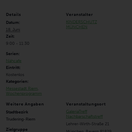
Details
Veranstalter
KINDERSCHUTZ
Datum:
MÜNCHEN
18. Juni
Zeit:
9:00 - 11:30
Serien:
Nähcafe
Eintritt:
Kostenlos
Kategorien:
Messestadt Riem
,
Wochenprogramm
Weitere Angaben
Veranstaltungsort
GaleriaTreff
Stadtbezirk
Nachbarschaftstreff
Trudering-Riem
Lehrer-Wirth-Straße 21
Zielgruppe
München
,
Bayern
81829