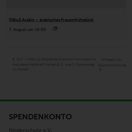
FiBiuS Arabic – arabisches Frauenfrühstück
7. August um 10:00
RuF – Hilfe zur Selbsthilfe Rund um Formulare im
Anfragen zur
Nachbarschaftstreff Freiham2 (1. und 3. Donnerstag
Raumvermietung
im Monat)
SPENDENKONTO
Kinderschutz e.V.