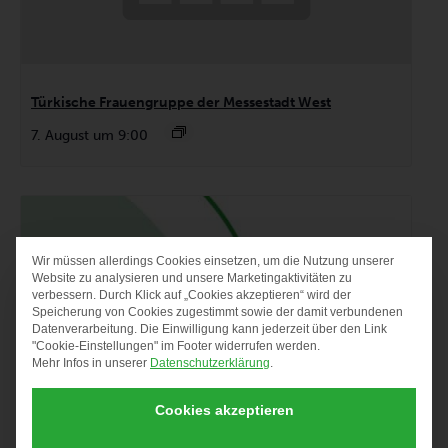
Türkische Frauengruppe der Messestadt West
7. August um 9:00
Wir müssen allerdings Cookies einsetzen, um die Nutzung unserer
DATENSCHUTZ-PRÄF
Website zu analysieren und unsere Marketingaktivitäten zu
verbessern. Durch Klick auf „Cookies akzeptieren“ wird der
Speicherung von Cookies zugestimmt sowie der damit verbundenen
Datenverarbeitung. Die Einwilligung kann jederzeit über den Link
"Cookie-Einstellungen" im Footer widerrufen werden.
Mehr Infos in unserer
Datenschutzerklärung
.
Cookies akzeptieren