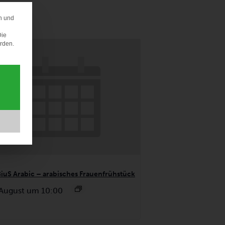
n und
ERENZ
Die
erden.
BiuS Arabic – arabisches Frauenfrühstück
 August um 10:00