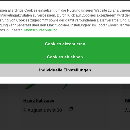
ungen
ssen allerdings Cookies einsetzen, um die Nutzung unserer Website zu analysiere
DATENSCHUTZ-PRÄF
Marketingaktivitäten zu verbessern. Durch Klick auf „Cookies akzeptieren“ wird der
erung von Cookies zugestimmt sowie der damit verbundenen Datenverarbeitung. 
igung kann jederzeit über den Link "Cookie-Einstellungen" im Footer widerrufen w
fos in unserer
Datenschutzerklärung
.
Cookies akzeptieren
Cookies ablehnen
Individuelle Einstellungen
Heide Nähstube
Fi
7. August um 9:30
7.