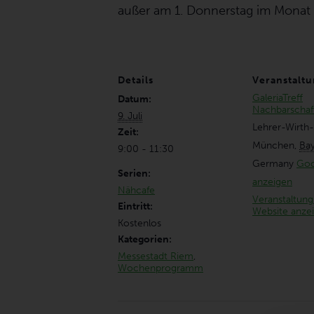
außer am 1. Donnerstag im Monat
Details
Veranstaltu
GaleriaTreff
Datum:
Nachbarschaft
9. Juli
Lehrer-Wirth-
Zeit:
München
,
Ba
9:00 - 11:30
Germany
Goo
Serien:
anzeigen
Nähcafe
Veranstaltung
Eintritt:
Website anze
Kostenlos
Kategorien:
Messestadt Riem
,
Wochenprogramm