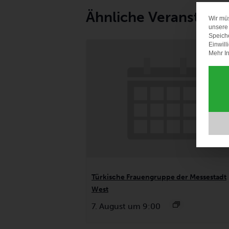
Ähnliche Veranstalt
Wir mü
unsere 
Speich
Einwill
Mehr In
Türkische Frauengruppe der Messestadt
West
7. August um 9:00