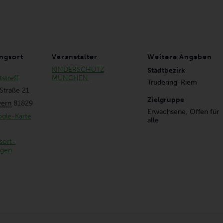
ngsort
Veranstalter
Weitere Angaben
KINDERSCHUTZ
Stadtbezirk
streff
MÜNCHEN
Trudering-Riem
Straße 21
Zielgruppe
yern
81829
Erwachsene, Offen für
gle-Karte
alle
sort-
igen