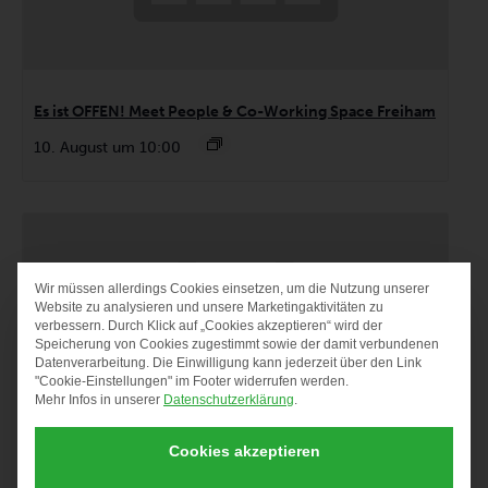
Es ist OFFEN! Meet People & Co-Working Space Freiham
10. August um 10:00
Wir müssen allerdings Cookies einsetzen, um die Nutzung unserer
DATENSCHUTZ-PRÄF
Website zu analysieren und unsere Marketingaktivitäten zu
verbessern. Durch Klick auf „Cookies akzeptieren“ wird der
Speicherung von Cookies zugestimmt sowie der damit verbundenen
Datenverarbeitung. Die Einwilligung kann jederzeit über den Link
"Cookie-Einstellungen" im Footer widerrufen werden.
Mehr Infos in unserer
Datenschutzerklärung
.
Cookies akzeptieren