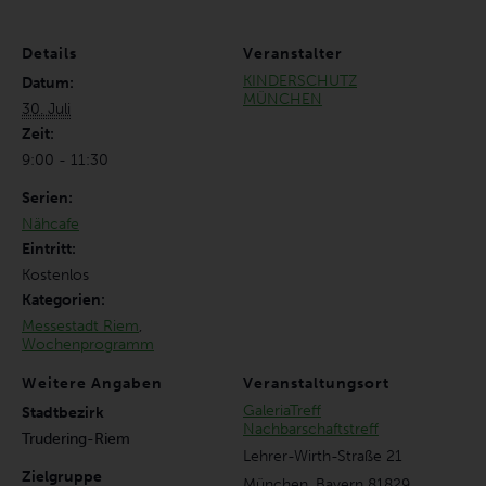
Details
Veranstalter
KINDERSCHUTZ
Datum:
MÜNCHEN
30. Juli
Zeit:
9:00 - 11:30
Serien:
Nähcafe
Eintritt:
Kostenlos
Kategorien:
Messestadt Riem
,
Wochenprogramm
Weitere Angaben
Veranstaltungsort
GaleriaTreff
Stadtbezirk
Nachbarschaftstreff
Trudering-Riem
Lehrer-Wirth-Straße 21
Zielgruppe
München
,
Bayern
81829