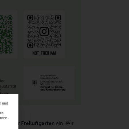
n und
ERENZ
Die
erden.
reihamer Freiluftgarten
ein. Wir