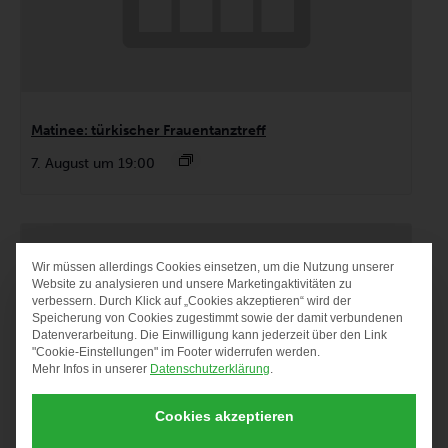
Matinee: türkischer Frauentanztreff
7. August um 19:00
Wir müssen allerdings Cookies einsetzen, um die Nutzung unserer
DATENSCHUTZ-PRÄF
Website zu analysieren und unsere Marketingaktivitäten zu
verbessern. Durch Klick auf „Cookies akzeptieren“ wird der
Speicherung von Cookies zugestimmt sowie der damit verbundenen
Datenverarbeitung. Die Einwilligung kann jederzeit über den Link
"Cookie-Einstellungen" im Footer widerrufen werden.
Mehr Infos in unserer
Datenschutzerklärung
.
Cookies akzeptieren