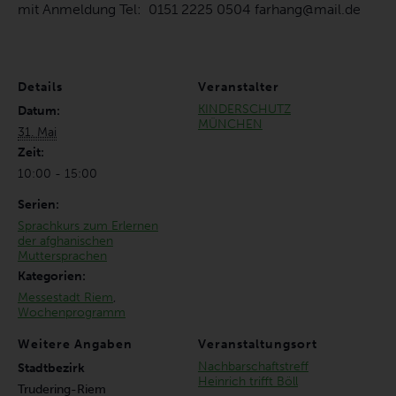
mit Anmeldung Tel: 0151 2225 0504 farhang@mail.de
Details
Veranstalter
KINDERSCHUTZ
Datum:
MÜNCHEN
31. Mai
Zeit:
10:00 - 15:00
Serien:
Sprachkurs zum Erlernen
der afghanischen
Muttersprachen
Kategorien:
Messestadt Riem
,
Wochenprogramm
Weitere Angaben
Veranstaltungsort
Nachbarschaftstreff
Stadtbezirk
Heinrich trifft Böll
Trudering-Riem