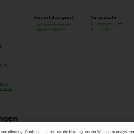
Veranstaltungsort
Veranstalter
Nachbarschaftstreff
KINDERSCHUTZ
Heinrich trifft Böll
MÜNCHEN
00
e der
Riem
,
gramm
ungen
ssen allerdings Cookies einsetzen, um die Nutzung unserer Website zu analysiere
DATENSCHUTZ-PRÄF