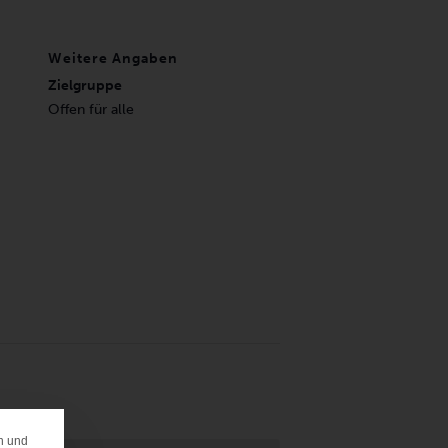
Weitere Angaben
Zielgruppe
Offen für alle
n und
ERENZ