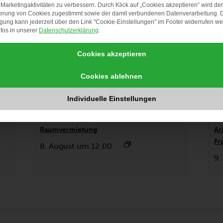
Marketingaktivitäten zu verbessern. Durch Klick auf „Cookies akzeptieren“ wird der
erung von Cookies zugestimmt sowie der damit verbundenen Datenverarbeitung. 
igung kann jederzeit über den Link "Cookie-Einstellungen" im Footer widerrufen w
fos in unserer
Datenschutzerklärung
.
Cookies akzeptieren
Cookies ablehnen
Individuelle Einstellungen
Raumvermietung
Ar
Fr
8. August um 12:00
9.