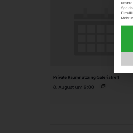
unsere 
Speich
Einwill
Mehr In
Private Raumnutzung GaleriaTreff
8. August um 9:00