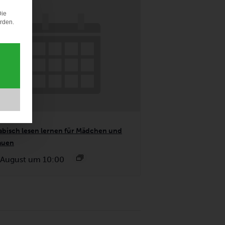
Die
erden.
abisch lesen lernen für Mädchen und
auen
 August um 10:00