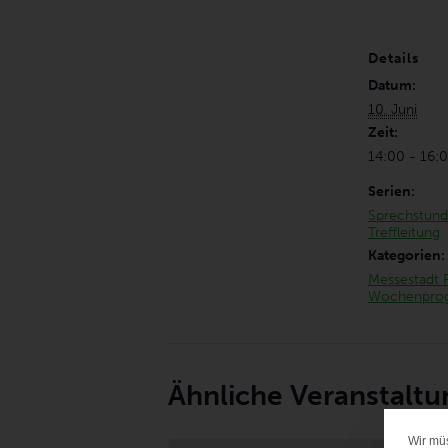
Details
Datum:
10. Juni
Zeit:
14:00 - 16:
Serien:
Sprechstund
Treffleitung
Kategorien:
Messestadt 
Wochenpro
Ähnliche Veranstalt
Wir mü