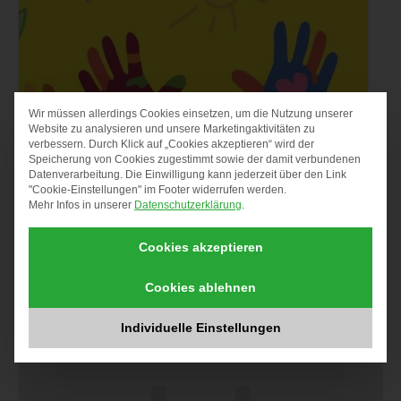
Wir müssen allerdings Cookies einsetzen, um die Nutzung unserer
DATENSCHUTZ-PRÄF
Website zu analysieren und unsere Marketingaktivitäten zu
verbessern. Durch Klick auf „Cookies akzeptieren“ wird der
Speicherung von Cookies zugestimmt sowie der damit verbundenen
Datenverarbeitung. Die Einwilligung kann jederzeit über den Link
"Cookie-Einstellungen" im Footer widerrufen werden.
Mehr Infos in unserer
Datenschutzerklärung
.
Cookies akzeptieren
Spielgruppe (mit Anmeldung)
Cookies ablehnen
10. August um 9:00
Individuelle Einstellungen