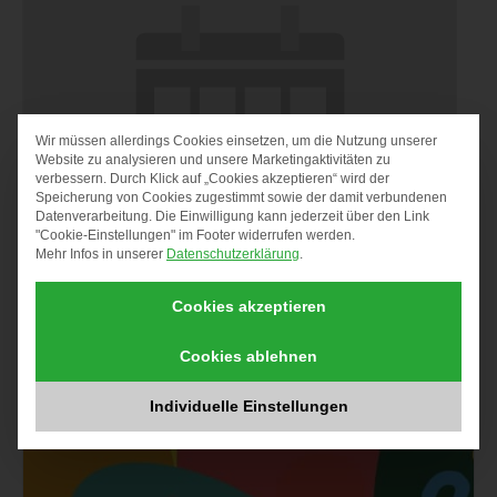
Wir müssen allerdings Cookies einsetzen, um die Nutzung unserer
DATENSCHUTZ-PRÄF
Website zu analysieren und unsere Marketingaktivitäten zu
verbessern. Durch Klick auf „Cookies akzeptieren“ wird der
Speicherung von Cookies zugestimmt sowie der damit verbundenen
Datenverarbeitung. Die Einwilligung kann jederzeit über den Link
"Cookie-Einstellungen" im Footer widerrufen werden.
Mehr Infos in unserer
Datenschutzerklärung
.
Cookies akzeptieren
Migrationsberatung für erwachsene Zuwanderer (MBE)
Cookies ablehnen
10. August um 9:30
Individuelle Einstellungen