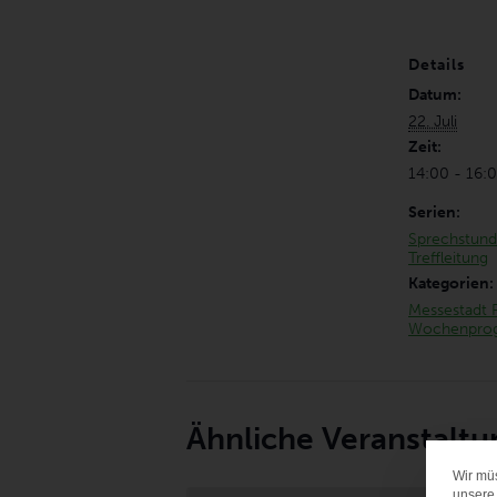
Details
Datum:
22. Juli
Zeit:
14:00 - 16:
Serien:
Sprechstund
Treffleitung
Kategorien:
Messestadt 
Wochenpro
Ähnliche Veranstalt
Wir mü
unsere 