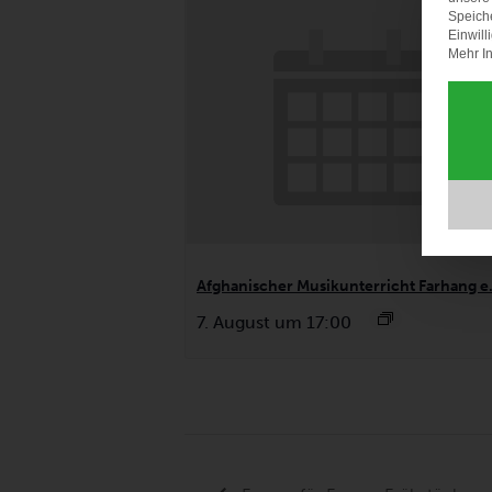
Speich
Einwill
Mehr In
Afghanischer Musikunterricht Farhang e.
7. August um 17:00