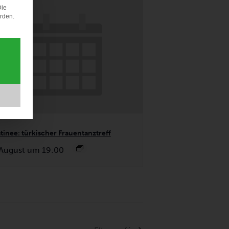
Die
erden.
tinee: türkischer Frauentanztreff
 August um 19:00