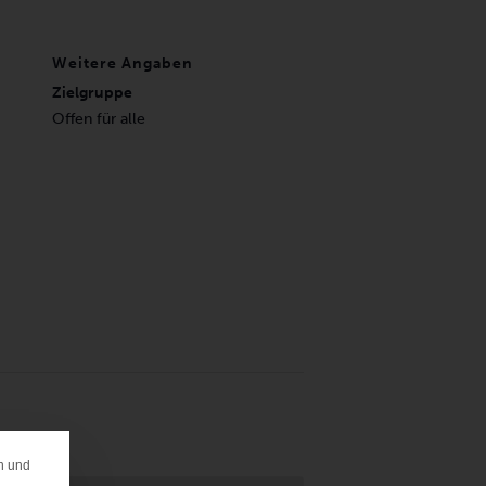
Weitere Angaben
Zielgruppe
Offen für alle
n und
ERENZ