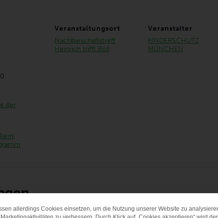
Veranstaltungsort
Veranstalter
Nachbarschaftstreff
KINDERSCHUTZ
Heinrich trifft Böll
MÜNCHEN
00
e der
Riem
,
gramm
ungen
ssen allerdings Cookies einsetzen, um die Nutzung unserer Website zu analysiere
DATENSCHUTZ-PRÄF
Marketingaktivitäten zu verbessern. Durch Klick auf „Cookies akzeptieren“ wird der