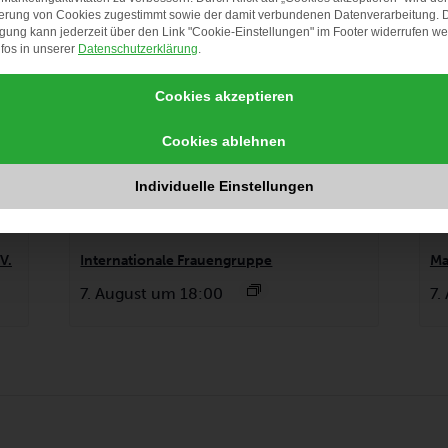
erung von Cookies zugestimmt sowie der damit verbundenen Datenverarbeitung. 
igung kann jederzeit über den Link "Cookie-Einstellungen" im Footer widerrufen w
fos in unserer
Datenschutzerklärung
.
Cookies akzeptieren
Cookies ablehnen
Individuelle Einstellungen
V.
Internationale Frauengruppe
Ma
7. August um 18:00
7.