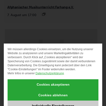
Afghanischer Musikunterricht Farhang e.V.
7. August um 17:00
Wir müssen allerdings Cookies einsetzen, um die Nutzung unserer
DATENSCHUTZ-PRÄF
Website zu analysieren und unsere Marketingaktivitäten zu
verbessern. Durch Klick auf „Cookies akzeptieren“ wird der
Speicherung von Cookies zugestimmt sowie der damit verbundenen
Datenverarbeitung. Die Einwilligung kann jederzeit über den Link
"Cookie-Einstellungen" im Footer widerrufen werden.
Mehr Infos in unserer
Datenschutzerklärung
.
Cookies akzeptieren
Cookies ablehnen
Individuelle Einstellungen