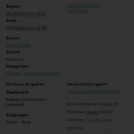
KINDERSCHUTZ
Beginn:
MÜNCHEN
16.04.2024 um 16:15
Ende:
10.09.2024 um 15:45
Serien:
Yoga for Kids
Eintritt:
Kostenlos
Kategorien:
Freiham
,
Wochenprogramm
Weitere Angaben
Veranstaltungsort
Nachbarschaftstreff Freiham
Stadtbezirk
I
Aubing-Lochhausen-
Ute-Strittmatter-Straße 30
Langwied
München
,
Bayern
81248
Zielgruppe
Germany
Google-Karte
Eltern - Kind
anzeigen