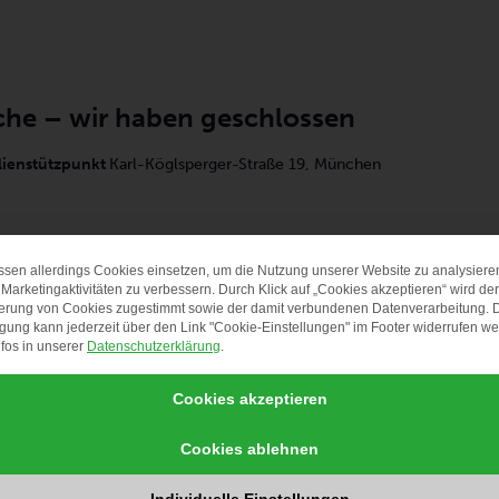
he – wir haben geschlossen
lienstützpunkt
Karl-Köglsperger-Straße 19, München
ssen allerdings Cookies einsetzen, um die Nutzung unserer Website zu analysiere
DATENSCHUTZ-PRÄF
Marketingaktivitäten zu verbessern. Durch Klick auf „Cookies akzeptieren“ wird der
erung von Cookies zugestimmt sowie der damit verbundenen Datenverarbeitung. 
igung kann jederzeit über den Link "Cookie-Einstellungen" im Footer widerrufen w
fos in unserer
Datenschutzerklärung
.
che
Cookies akzeptieren
lienstützpunkt
Karl-Köglsperger-Straße 19, München
Cookies ablehnen