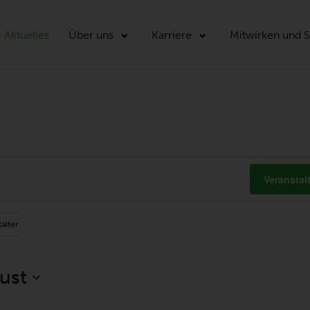
Aktuelles
Über uns
Karriere
Mitwirken und 
Veransta
alter
ON
ust