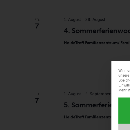
FR.
1. August
-
28. August
7
4. Sommerferienwoc
HeideTreff Familienzentrum/ Fami
Wir mü
unsere 
Speich
Einwill
Mehr In
FR.
1. August
-
4. September
7
5. Sommerferienwo
HeideTreff Familienzentrum/ Fami