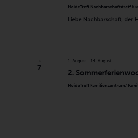
HeideTreff Nachbarschaftstreff
Ka
Liebe Nachbarschaft, der He
FR.
1. August
-
14. August
7
2. Sommerferienwo
HeideTreff Familienzentrum/ Fami