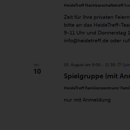
HeideTreff Nachbarschaftstreff
Ka
Zeit für Ihre privaten Feie
bitte an das HeideTreff-T
9-11 Uhr und Donnerstag 1
info@heidetreff.de oder r
MO.
10. August um 9:00
-
11:30
Spi
10
Spielgruppe (mit A
HeideTreff Familienzentrum/ Fami
nur mit Anmeldung