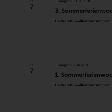
FR.
1. August
-
21. August
7
3. Sommerferienwo
HeideTreff Familienzentrum/ Fami
FR.
1. August
-
7. August
7
1. Sommerferienwo
HeideTreff Familienzentrum/ Fami