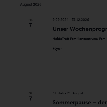
wählen.
August 2026
inputs
will
cause
FR.
9.09.2024
-
31.12.2026
7
the
Unser Wochenprog
list
of
HeideTreff Familienzentrum/ Fami
events
Flyer
to
refresh
with
the
filtered
results.
FR.
31. Juli
-
21. August
7
Sommerpause – der 