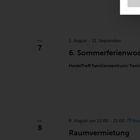
FR.
1. August
-
11. September
7
6. Sommerferienwo
HeideTreff Familienzentrum/ Fami
SA.
8. August um 12:00
-
21:00
Rau
8
Raumvermietung