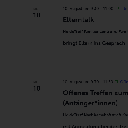
MO.
10. August um 9:30
-
11:00
Elte
10
Elterntalk
HeideTreff Familienzentrum/ Fami
bringt Eltern ins Gespräch
MO.
10. August um 9:30
-
11:30
Offe
10
Offenes Treffen zu
(Anfänger*innen)
HeideTreff Nachbarschaftstreff
Ka
mit Anmeldung bei der Tref