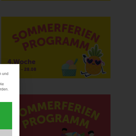
n und
ERENZ
Die
erden.