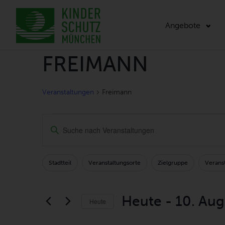
Angebote
FREIMANN
Veranstaltungen
Freimann
VERANSTALTUNGEN
VERANSTALTUNGEN
Geben
SUCH-
Sie
Das
UND
Schlüsselwort.
Stadtteil
Veranstaltungsorte
Zielgruppe
Veranst
Filters
Changing
Suche
ANSICHTENNAVIGATI
any
nach
of
Veranstaltungen
Heute
 - 
10. Aug
Heute
Schlüsselwort.
the
Datum
form