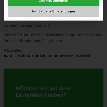
Cookies ablehnen
Arbeit ist es, jede Form von Diskriminierung zu
verhindern, Haltung zu zeigen und uns aktiv einzusetzen –
Individuelle Einstellungen
für und gemeinsam mit unseren Adressatinnen, aber auch
mit unseren Freundinnen, Unterstützerinnen und
Kooperationspartnerinnen.
Wir freuen uns über die nachhaltigen Impulse des Abends
für unser Berufs- und Alltagsleben.
Aktuelles
Anti-Rassismus
Haltung
Inklusion
Vielfalt
Möchten Sie auf dem
Laufenden bleiben?