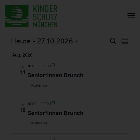
VERANSTALTUNGEN
VERANS
VER
Heute
 - 
27.10.2026
Suche
Zusamm
ANSI
SUCH-
Datum
NAVI
Aug. 2026
UND
auswählen.
ANSICHT
10:00
-
12:00
DI.
11
Senior*innen Brunch
Kostenlos
10:00
-
12:00
DI.
18
Senior*innen Brunch
Kostenlos