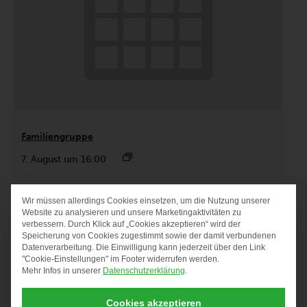
Familiengruppe
7. August um 16:00
Wir müssen allerdings Cookies einsetzen, um die Nutzung unserer
DATENSCHUTZ-PRÄF
Website zu analysieren und unsere Marketingaktivitäten zu
verbessern. Durch Klick auf „Cookies akzeptieren“ wird der
Speicherung von Cookies zugestimmt sowie der damit verbundenen
Datenverarbeitung. Die Einwilligung kann jederzeit über den Link
"Cookie-Einstellungen" im Footer widerrufen werden.
Mehr Infos in unserer
Datenschutzerklärung
.
Cookies akzeptieren