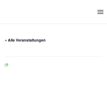
« Alle Veranstaltungen
Diese Veranstaltung hat bereits stattgefunden.
Veranstaltungsserie:
Deutschkurs mit Kinderbetreuung
Deutschkurs mit Kinderbetreuung
8. Juni um 14:00