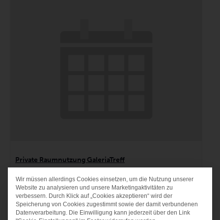
Private Raumnutzung GaleriaTreff
9. August um 15:00
Wir müssen allerdings Cookies einsetzen, um die Nutzung unserer
DATENSCHUTZ-PRÄF
Website zu analysieren und unsere Marketingaktivitäten zu
verbessern. Durch Klick auf „Cookies akzeptieren“ wird der
Speicherung von Cookies zugestimmt sowie der damit verbundenen
Datenverarbeitung. Die Einwilligung kann jederzeit über den Link