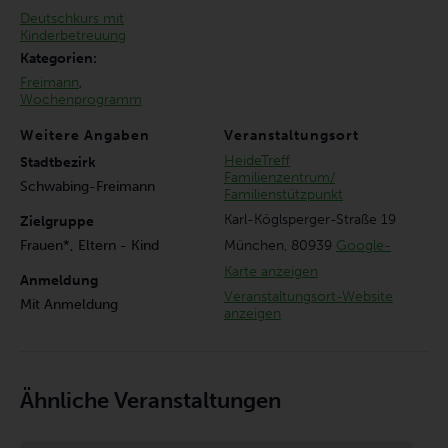
Deutschkurs mit
Kinderbetreuung
Kategorien:
Freimann
,
Wochenprogramm
Weitere Angaben
Veranstaltungsort
HeideTreff
Stadtbezirk
Familienzentrum/
Schwabing-Freimann
Familienstützpunkt
Karl-Köglsperger-Straße 19
Zielgruppe
München
,
80939
Google-
Frauen*, Eltern - Kind
Karte anzeigen
Anmeldung
Veranstaltungsort-Website
Mit Anmeldung
anzeigen
Ähnliche Veranstaltungen