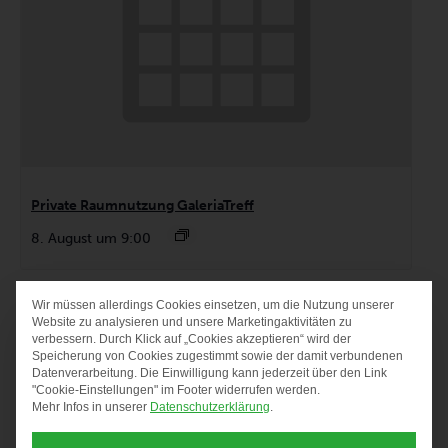
Private Raumnutzung GaleriaTreff
8. August um 9:00
Wir müssen allerdings Cookies einsetzen, um die Nutzung unserer
DATENSCHUTZ-PRÄF
Website zu analysieren und unsere Marketingaktivitäten zu
verbessern. Durch Klick auf „Cookies akzeptieren“ wird der
Speicherung von Cookies zugestimmt sowie der damit verbundenen
Datenverarbeitung. Die Einwilligung kann jederzeit über den Link
"Cookie-Einstellungen" im Footer widerrufen werden.
Mehr Infos in unserer
Datenschutzerklärung
.