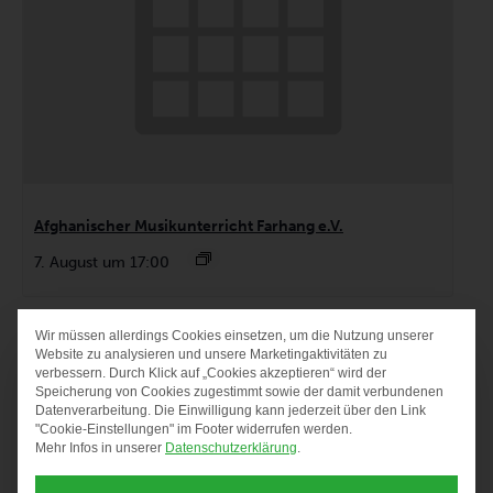
Afghanischer Musikunterricht Farhang e.V.
7. August um 17:00
Wir müssen allerdings Cookies einsetzen, um die Nutzung unserer
DATENSCHUTZ-PRÄF
Website zu analysieren und unsere Marketingaktivitäten zu
verbessern. Durch Klick auf „Cookies akzeptieren“ wird der
Speicherung von Cookies zugestimmt sowie der damit verbundenen
Datenverarbeitung. Die Einwilligung kann jederzeit über den Link
"Cookie-Einstellungen" im Footer widerrufen werden.
Mehr Infos in unserer
Datenschutzerklärung
.