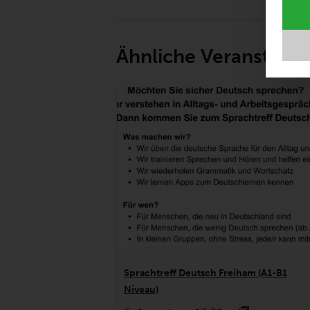
Ähnliche Veranstalt
Sprachtreff Deutsch Freiham (A1-B1
Niveau)