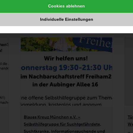
Cookies ablehnen
Individuelle Einstellungen
ungen
Blaues Kreuz München e.V. –
Tü
Selbsthilfegruppe für Suchtgefährdete,
We
Suchtkranke, Informationssuchende und