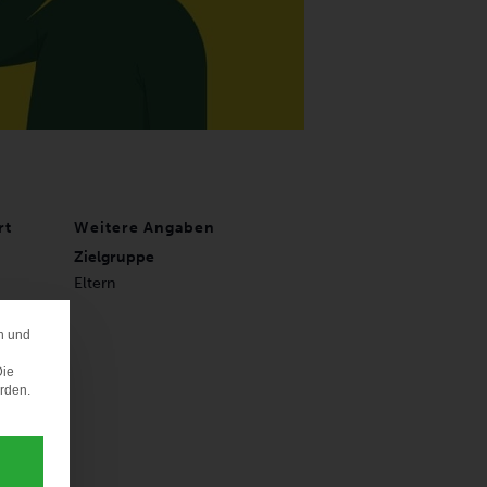
rt
Weitere Angaben
Zielgruppe
Eltern
traße
n und
ERENZ
Die
oogle-
erden.