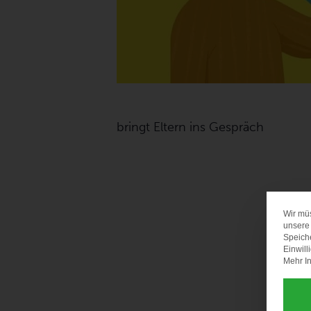
bringt Eltern ins Gespräch
Wir mü
unsere 
Speich
Einwill
Mehr In