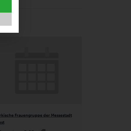
rkische Frauengruppe der Messestadt
st