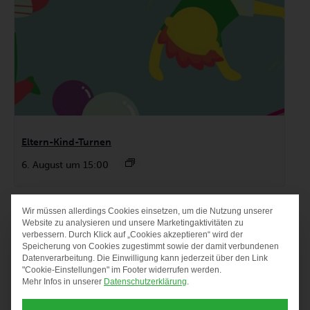
Eltern-Kind-Turnen
6. August um 15:00
Wir müssen allerdings Cookies einsetzen, um die Nutzung unserer
DATENSCHUTZ-PRÄF
Website zu analysieren und unsere Marketingaktivitäten zu
verbessern. Durch Klick auf „Cookies akzeptieren“ wird der
Speicherung von Cookies zugestimmt sowie der damit verbundenen
Datenverarbeitung. Die Einwilligung kann jederzeit über den Link
"Cookie-Einstellungen" im Footer widerrufen werden.
Mehr Infos in unserer
Datenschutzerklärung
.