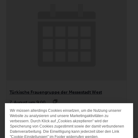
Türkische Frauengruppe der Messestadt West
7. August um 9:00
Wir müssen allerdings Cookies einsetzen, um die Nutzung unserer
DATENSCHUTZ-PRÄF
Website zu analysieren und unsere Marketingaktivitäten zu
verbessern. Durch Klick auf „Cookies akzeptieren“ wird der
Speicherung von Cookies zugestimmt sowie der damit verbundenen
Datenverarbeitung. Die Einwilligung kann jederzeit über den Link
"Cookie-Einstellungen" im Footer widerrufen werden.