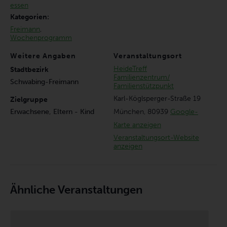
essen
Kategorien:
Freimann
,
Wochenprogramm
Weitere Angaben
Veranstaltungsort
HeideTreff
Stadtbezirk
Familienzentrum/
Schwabing-Freimann
Familienstützpunkt
Karl-Köglsperger-Straße 19
Zielgruppe
München
,
80939
Google-
Erwachsene, Eltern - Kind
Karte anzeigen
Veranstaltungsort-Website
anzeigen
Ähnliche Veranstaltungen