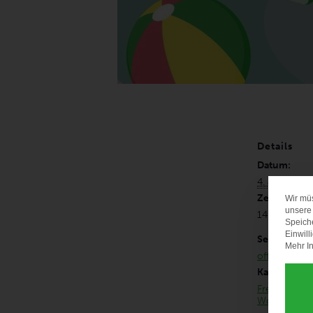
Details
Datum:
4. Juni
Zeit:
Wir mü
unsere 
14:00 - 16:
Speich
Einwill
Serien:
Mehr In
offenes Freis
Kategorien:
Freimann
,
Wochenpro