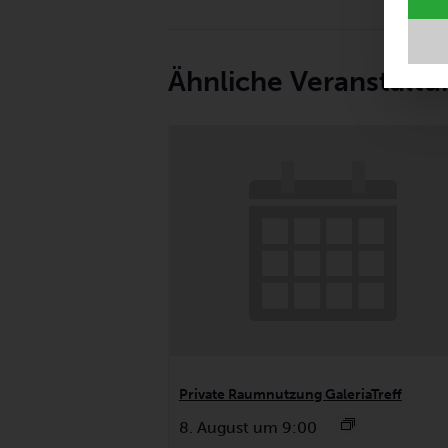
Ähnliche Veranstalt
Private Raumnutzung GaleriaTreff
8. August um 9:00