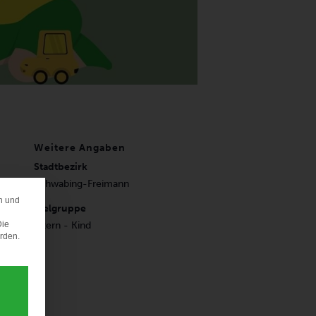
Weitere Angaben
Stadtbezirk
Schwabing-Freimann
n und
ERENZ
Zielgruppe
Die
Eltern - Kind
erden.