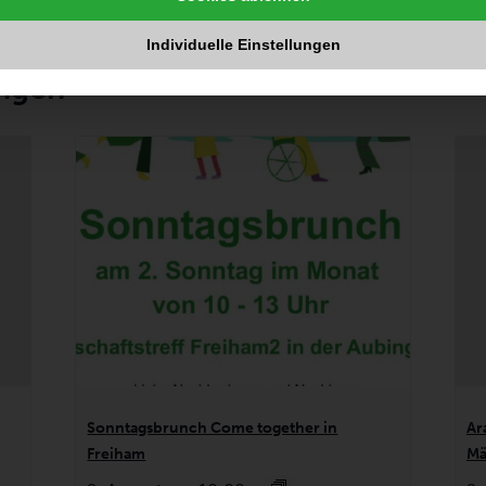
Individuelle Einstellungen
ungen
Sonntagsbrunch Come together in
Ar
Freiham
Mä