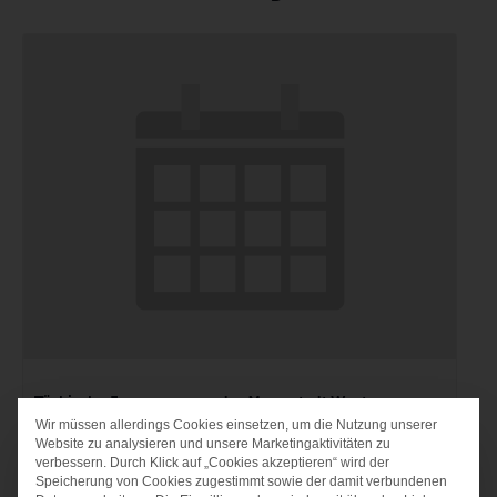
Türkische Frauengruppe der Messestadt West
Wir müssen allerdings Cookies einsetzen, um die Nutzung unserer
DATENSCHUTZ-PRÄF
7. August um 9:00
Website zu analysieren und unsere Marketingaktivitäten zu
verbessern. Durch Klick auf „Cookies akzeptieren“ wird der
Speicherung von Cookies zugestimmt sowie der damit verbundenen