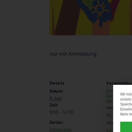
nur mit Anmeldung
Details
Veranstaltu
HeideTreff
Datum:
Wir mü
Familienzent
8. Juni
unsere 
Familienstütz
Speich
Zeit:
Karl-Köglsper
Einwill
9:00 - 11:30
Mehr In
19
Serien:
München
,
80
Spielgruppe
Veranstaltung