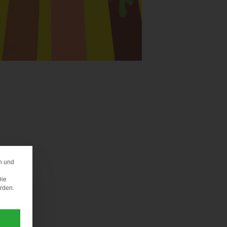
n und
ERENZ
Die
erden.