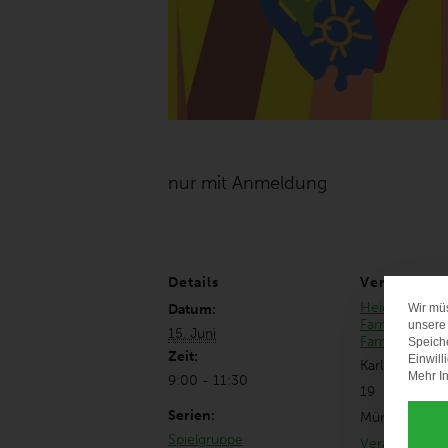
nur mit Anmeldung
Details
Veranstaltu
HeideTreff
Datum:
Wir mü
Familienzent
unsere 
15. Juni
Familienstütz
Speich
Zeit:
Einwill
Karl-Köglsper
Mehr In
9:00 - 11:30
19
Serien:
München
,
80
Spielgruppe
Veranstaltung