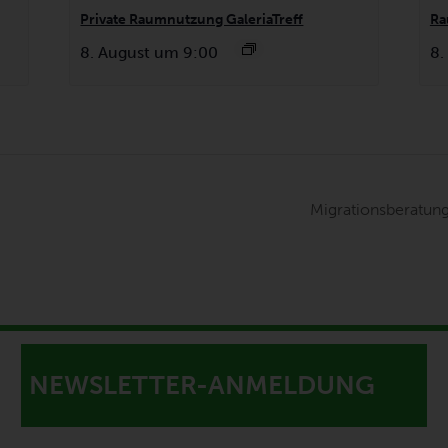
Private Raumnutzung GaleriaTreff
Ra
8. August um 9:00
8.
Migrationsberatun
NEWSLETTER-ANMELDUNG