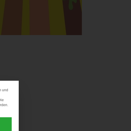
n und
ERENZ
Die
erden.