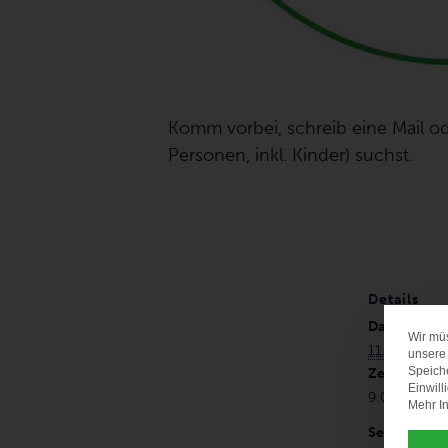
Komm vorbei, schreib eine Mail od
Personen, inkl. Kinder) suchst.
Details
Datum:
Wir mü
11. August
unsere 
Speich
Zeit:
Einwill
9:00 - 11:0
Mehr In
Serien: