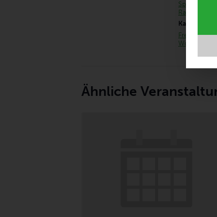
Sprechzeit z
Raumvermie
Kategorien:
Freimann
,
Wochenpro
Ähnliche Veranstalt