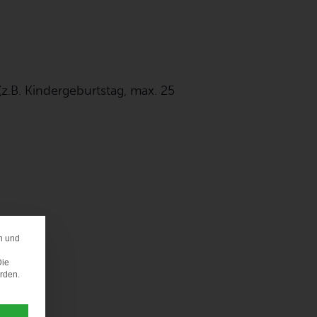
z.B. Kindergeburtstag, max. 25
n und
ERENZ
Die
erden.