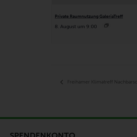
Private Raumnutzung GaleriaTreff
8. August um 9:00
Freihamer Klimatreff Nachbarsc
SPENDENKONTO