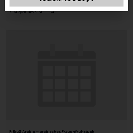
Heide Nähstube
7. August um 9:30
FiBiuS Arabic – arabisches Frauenfrühstück