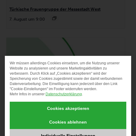
Türkische Frauengruppe der Messestadt West
7. August um 9:00
Wir müssen allerdings Cookies einsetzen, um die Nutzung unserer
DATENSCHUTZ-PRÄF
Website zu analysieren und unsere Marketingaktivitäten zu
verbessern. Durch Klick auf „Cookies akzeptieren“ wird der
Speicherung von Cookies zugestimmt sowie der damit verbundenen
Datenverarbeitung. Die Einwilligung kann jederzeit über den Link
"Cookie-Einstellungen" im Footer widerrufen werden.
Mehr Infos in unserer
Datenschutzerklärung
.
Cookies akzeptieren
Cookies ablehnen
Individuelle Einstellungen