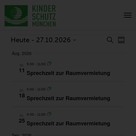
VERANSTALTUNGEN
VERANS
VER
Heute
 - 
27.10.2026
Suche
Zusamm
ANSI
SUCH-
Datum
NAVI
Aug. 2026
UND
auswählen.
ANSICHT
9:00
-
11:00
DI.
11
Sprechzeit zur Raumvermietung
9:00
-
11:00
DI.
18
Sprechzeit zur Raumvermietung
9:00
-
11:00
DI.
25
Sprechzeit zur Raumvermietung
Sep. 2026