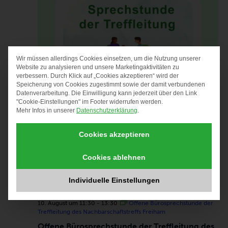
Wir müssen allerdings Cookies einsetzen, um die Nutzung unserer
DATENSCHUTZ-PRÄF
Website zu analysieren und unsere Marketingaktivitäten zu
verbessern. Durch Klick auf „Cookies akzeptieren“ wird der
Speicherung von Cookies zugestimmt sowie der damit verbundenen
Datenverarbeitung. Die Einwilligung kann jederzeit über den Link
"Cookie-Einstellungen" im Footer widerrufen werden.
Mehr Infos in unserer
Datenschutzerklärung
.
Cookies akzeptieren
Cookies ablehnen
Individuelle Einstellungen
10. August um 11:30
-
13:30
Offene Bürosprechstunde der
Treffleitung des Nachbarschaftstreffs Freiham
Offene Bürosprechstunde der Treffleitung des