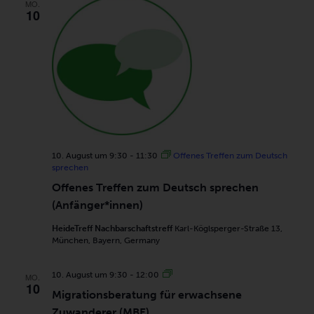
MO.
10
10. August um 9:30
-
11:30
Offenes Treffen zum Deutsch
sprechen
Offenes Treffen zum Deutsch sprechen
(Anfänger*innen)
HeideTreff Nachbarschaftstreff
Karl-Köglsperger-Straße 13,
München, Bayern, Germany
Migrationsberatung
10. August um 9:30
-
12:00
MO.
10
für
Migrationsberatung für erwachsene
erwachsene
Zuwanderer
Zuwanderer (MBE)