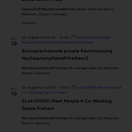
(MBE)
GaleriaTreff Nachbarschaftstreff
Lehrer-Wirth-Straße 21,
München, Bayern, Germany
Kostenlos
10. August um 10:00
-
12:00
Sprechstunde private
MO.
10
Raumnutzung Nachbarschaftstreff Freiham2
Bürosprechstunde private Raumnutzung
Nachbarschaftstreff Freiham2
Nachbarschaftstreff Freiham II
Aubinger Allee 16, München,
Bayern, Germany
10. August um 10:00
-
13:00
Es ist OFFEN! Meet People &
MO.
10
Co-Working Space Freiham
Es ist OFFEN! Meet People & Co-Working
Space Freiham
Nachbarschaftstreff Freiham II
Aubinger Allee 16, München,
Bayern, Germany