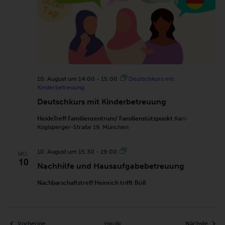
10. August um 14:00
-
15:00
Deutschkurs mit
Kinderbetreuung
Deutschkurs mit Kinderbetreuung
HeideTreff Familienzentrum/ Familienstützpunkt
Karl-
Köglsperger-Straße 19, München
Nachhilfe
10. August um 15:30
-
19:00
MO.
10
und
Nachhilfe und Hausaufgabebetreuung
Hausaufgabebetreuung
Nachbarschaftstreff Heinrich trifft Böll
Heute
Veranstaltungen
Veran
Vorherige
Nächste