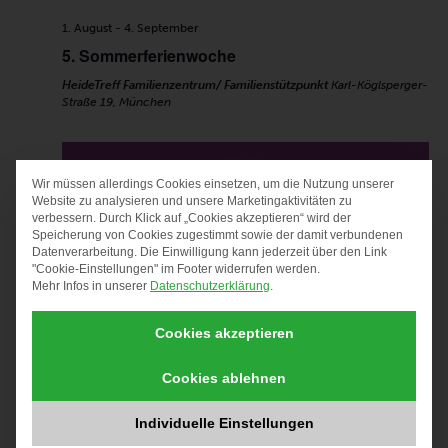
1. August
-
4. September
5. Sommerferienwoche
HeideTreff Familienzentrum/ Familienstützpunkt
Karl-Köglsperger-
Straße 19, München
Wir müssen allerdings Cookies einsetzen, um die Nutzung unserer
DATENSCHUTZ-PRÄF
Website zu analysieren und unsere Marketingaktivitäten zu
verbessern. Durch Klick auf „Cookies akzeptieren“ wird der
Speicherung von Cookies zugestimmt sowie der damit verbundenen
Datenverarbeitung. Die Einwilligung kann jederzeit über den Link
"Cookie-Einstellungen" im Footer widerrufen werden.
Mehr Infos in unserer
Datenschutzerklärung
.
Cookies akzeptieren
Cookies ablehnen
1. August
-
11. September
6. Sommerferienwoche
Individuelle Einstellungen
HeideTreff Familienzentrum/ Familienstützpunkt
Karl-Köglsperger-