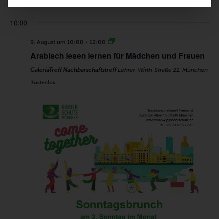
Straße 19, München
10:00
9. August um 10:00
-
12:00
Arabisch lesen lernen für Mädchen und Frauen
GaleriaTreff Nachbarschaftstreff
Lehrer-Wirth-Straße 21, München
Kostenlos