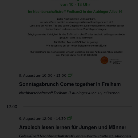
9. August um 10:00
-
13:00
Sonntagsbrunch Come together in Freiham
Nachbarschaftstreff Freiham II
Aubinger Allee 16, München
12:00
9. August um 12:00
-
14:30
Arabisch lesen lernen für Jungen und Männer
MONTAG,
DIENSTAG,
MITTWOCH,
DONNERSTAG,
FREITAG,
SAMSTAG,
SONNT
GaleriaTreff Nachbarschaftstreff
Lehrer-Wirth-Straße 21, München