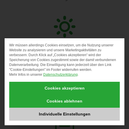
30 Urlaubstage, 2 Regenerationstage, 1
Wir müssen allerdings Cookies einsetzen, um die Nutzung unserer
DATENSCHUTZ-PRÄF
Website zu analysieren und unsere Marketingaktivitäten zu
Gesundheitstag, 24. und 31.12. frei
verbessern. Durch Klick auf „Cookies akzeptieren“ wird der
Speicherung von Cookies zugestimmt sowie der damit verbundenen
Datenverarbeitung. Die Einwilligung kann jederzeit über den Link
"Cookie-Einstellungen" im Footer widerrufen werden.
Mehr Infos in unserer
Datenschutzerklärung
.
Cookies akzeptieren
Urban Sports, JobRad & Zuschuss/Übernahme
Cookies ablehnen
Deutschlandticket
Individuelle Einstellungen