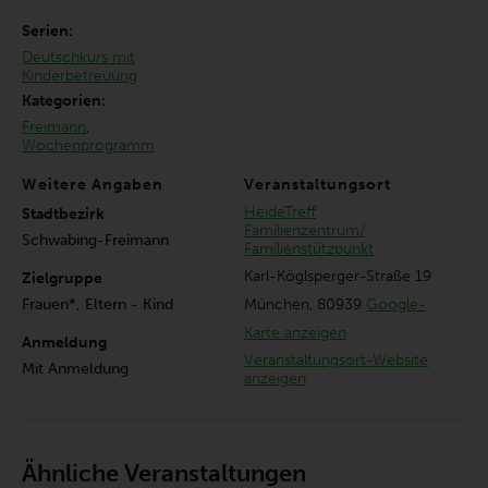
Serien:
Deutschkurs mit
Kinderbetreuung
Kategorien:
Freimann
,
Wochenprogramm
Weitere Angaben
Veranstaltungsort
HeideTreff
Stadtbezirk
Familienzentrum/
Schwabing-Freimann
Familienstützpunkt
Karl-Köglsperger-Straße 19
Zielgruppe
München
,
80939
Google-
Frauen*, Eltern - Kind
Karte anzeigen
Anmeldung
Veranstaltungsort-Website
Mit Anmeldung
anzeigen
Ähnliche Veranstaltungen