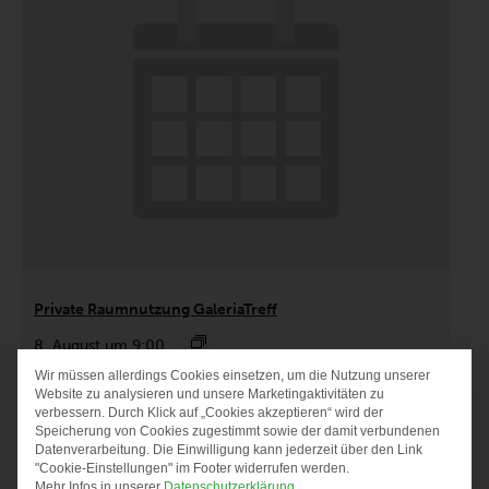
Private Raumnutzung GaleriaTreff
8. August um 9:00
Wir müssen allerdings Cookies einsetzen, um die Nutzung unserer
DATENSCHUTZ-PRÄF
Website zu analysieren und unsere Marketingaktivitäten zu
verbessern. Durch Klick auf „Cookies akzeptieren“ wird der
Speicherung von Cookies zugestimmt sowie der damit verbundenen
Datenverarbeitung. Die Einwilligung kann jederzeit über den Link
"Cookie-Einstellungen" im Footer widerrufen werden.
Mehr Infos in unserer
Datenschutzerklärung
.