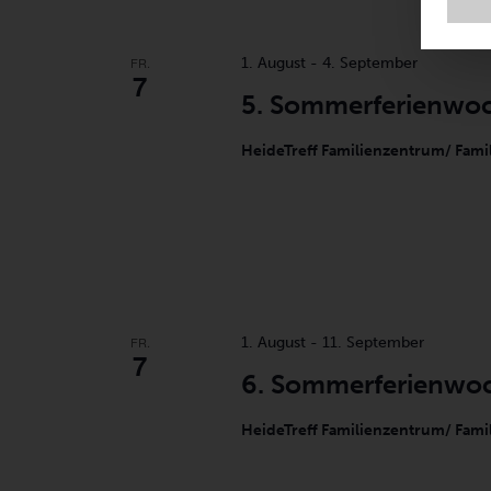
FR.
1. August
-
4. September
7
5. Sommerferienwo
HeideTreff Familienzentrum/ Fami
FR.
1. August
-
11. September
7
6. Sommerferienwo
HeideTreff Familienzentrum/ Fami