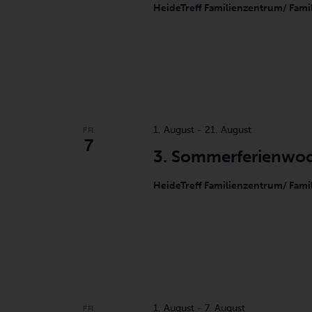
HeideTreff Familienzentrum/ Fami
FR.
1. August
-
21. August
7
3. Sommerferienwo
HeideTreff Familienzentrum/ Fami
FR.
1. August
-
7. August