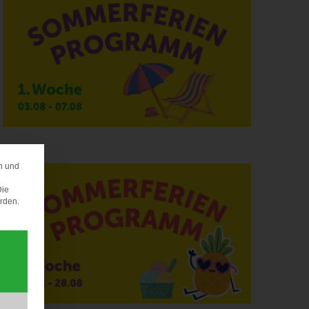
n und
ERENZ
Die
erden.