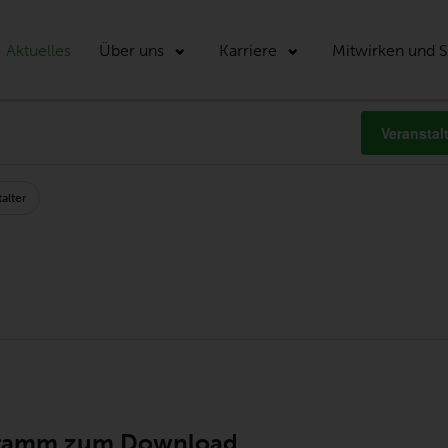
Aktuelles
Über uns
Karriere
Mitwirken und 
NGEN
Veransta
alter
ON
ramm zum Download