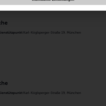
che
lienstützpunkt
Karl-Köglsperger-Straße 19, München
che
lienstützpunkt
Karl-Köglsperger-Straße 19, München