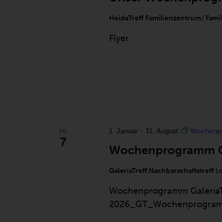
list
of
HeideTreff Familienzentrum/ Fami
events
Flyer
to
refresh
with
the
filtered
results.
FR.
1. Januar
-
31. August
Wochenpr
7
Wochenprogramm Ga
GaleriaTreff Nachbarschaftstreff
L
Wochenprogramm GaleriaT
2026_GT_Wochenprogra