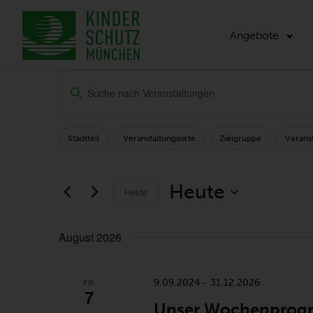
Angebote
VERANSTALTU
VERANSTALTUNGEN
Geben
SUCH-
Sie
Das
UND
Schlüsselwort.
Stadtteil
Veranstaltungsorte
Zielgruppe
Veranst
Filters
Changing
Suche
ANSICHTENNAVIGATI
any
nach
of
Veranstaltungen
Heute
Heute
Schlüsselwort.
the
Datum
form
wählen.
August 2026
inputs
will
cause
FR.
9.09.2024
-
31.12.2026
7
the
Unser Wochenprog