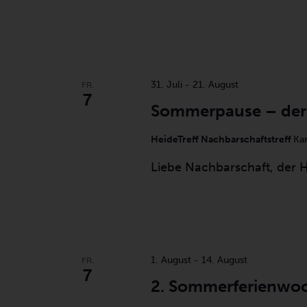
FR.
31. Juli
-
21. August
7
Sommerpause – der 
HeideTreff Nachbarschaftstreff
Ka
Liebe Nachbarschaft, der He
FR.
1. August
-
14. August
7
2. Sommerferienwo