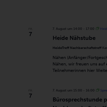
FR.
7. August um 14:00
-
17:00
Hei
7
Heide Nähstube
HeideTreff Nachbarschaftstreff
Ka
Nähen (Anfänger/Fortgesc
Nähen, wir freuen uns auf 
Teilnehmerinnen hier Weite
FR.
7. August um 15:00
-
16:00
Spre
7
Bürosprechstunde 